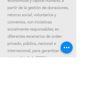
económicos y capital humano; a
partir de la gestión de donaciones,
retorno social, voluntarios y
convenios, con iniciativas
socialmente responsables; en
diferentes escenarios de orden
privado, público, nacional e
internacional, para garantizar la
operación de la FOSU.
"Y de hacer bien y de la
ayuda mutua no os
olvidéis; porque de tales
sacrificios se agrada
Dios"
Hebreos 13: 16