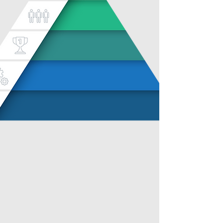
PROYECTOS
PROGRAMAS
PLAN ESTRATEGICO
FILOSOFIA INSTITUCIONAL
Representan la evidencia del cumplimiento
de los obejitvos como producto del que
hacer de la FOSU.
Son el conjunto de acciones tendientes a
dar solucion a problemas o necesidades
especificas.