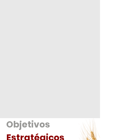
Determinan el para que de la actividad de la
FOSU en terminos de acciones, para el
beneficio de los grupos objetivos; puede
contener varios proyectos.
FOSU
Macro procesos.
Metras estrategicas.
Estrategias Institucionales.
Plan operativo.
Banco de proyecto.
Cronograma.
Proposito y Vision
Enfoques Misionales.
Objetvos Estrategicos.
Politicas Institucionales.
Objetivos
Estratégicos